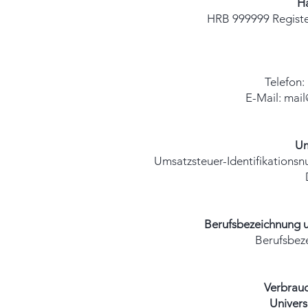
Ha
HRB 999999 Registe
Telefon:
E-Mail:
mail
Um
Umsatzsteuer-Identifikations
Berufsbezeichnung u
Berufsbeze
Verbrauc
Univers